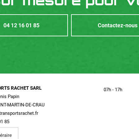
sur mesure pour v
04 12 16 01 85
Contactez-nous
RTS RACHET SARL
07h - 17h
nis Papin
INT-MARTIN-DE-CRAU
ransportsrachet.fr
01 85
néraire