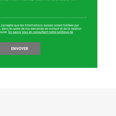
j'accepte que les informations saisies soient traitées par
L
dans le cadre de ma demande de contact et de la relation
ouler.
En savoir plus en consultant notre politique de