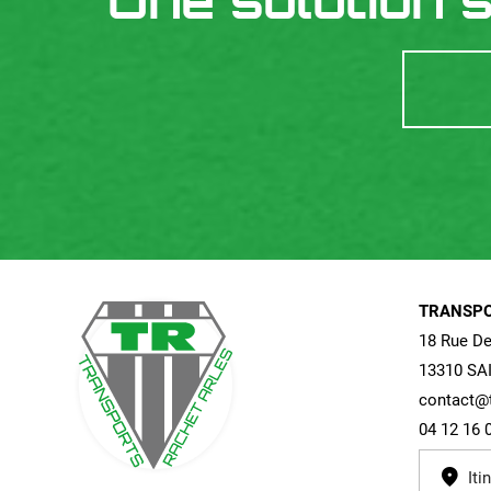
Une solution 
TRANSPO
18 Rue De
13310 SA
contact@t
04 12 16 
Iti