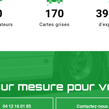
0
170
39
ateurs
Cartes grises
d'ex
sur mesure pour v
04 12 16 01 85
Contactez-nous