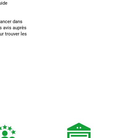
uide
 lancer dans
es avis auprès
ur trouver les