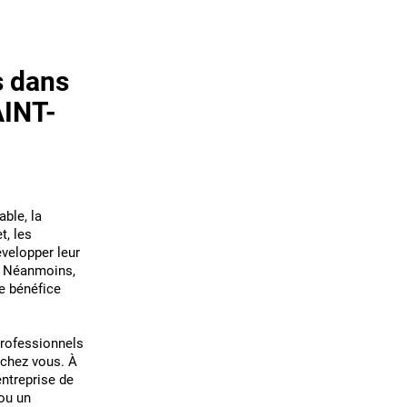
s dans
AINT-
ble, la
t, les
velopper leur
r. Néanmoins,
ue bénéfice
professionnels
chez vous. À
entreprise de
ou un