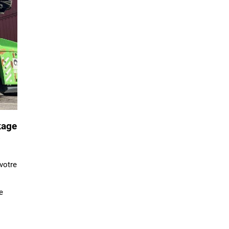
kage
s
votre
s
e