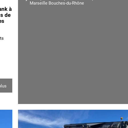
Marseille Bouches-du-Rhône
ank à
ns de
es
ts
plus