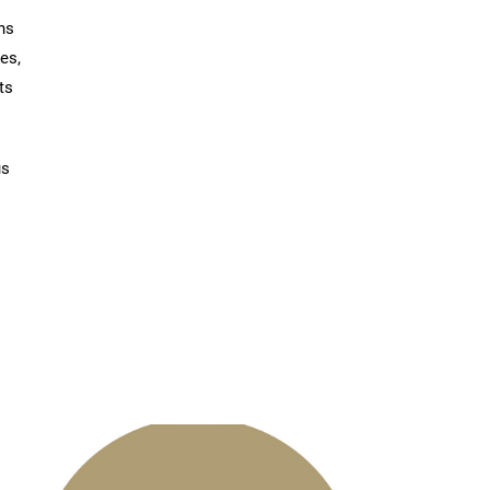
ns
es,
ts
us